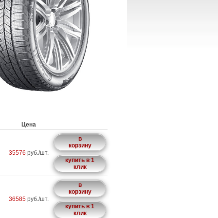
Цена
в
корзину
35576
руб./шт.
купить в 1
клик
в
корзину
36585
руб./шт.
купить в 1
клик