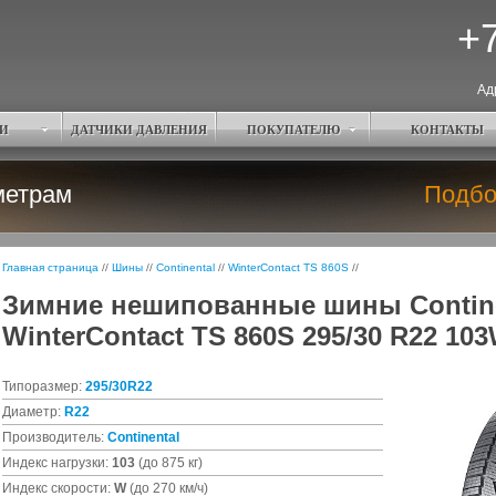
+7
Ад
И
ДАТЧИКИ ДАВЛЕНИЯ
ПОКУПАТЕЛЮ
КОНТАКТЫ
метрам
Подбо
Главная страница
//
Шины
//
Continental
//
WinterContact TS 860S
//
Зимние нешипованные шины Contine
WinterContact TS 860S 295/30 R22 10
Типоразмер:
295/30R22
Диаметр:
R22
Производитель:
Continental
Индекс нагрузки:
103
(до 875 кг)
Индекс скорости:
W
(до 270 км/ч)