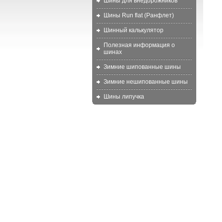
Шины для внедорожников
Шины Run flat (Ранфлет)
Шинный калькулятор
Полезная информация о
шинах
Зимние шипованные шины
Зимние нешипованные шины
Шины липучка