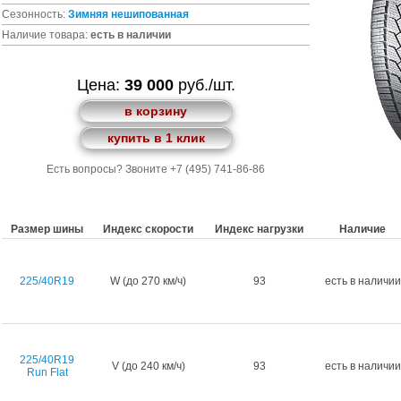
Сезонность:
Зимняя
нешипованная
Наличие товара:
есть в наличии
Цена:
39 000
руб./шт.
в корзину
купить в 1 клик
Есть вопросы? Звоните +7 (495) 741-86-86
Размер шины
Индекс скорости
Индекс нагрузки
Наличие
225/40R19
W (до 270 км/ч)
93
есть в наличии
225/40R19
V (до 240 км/ч)
93
есть в наличии
Run Flat