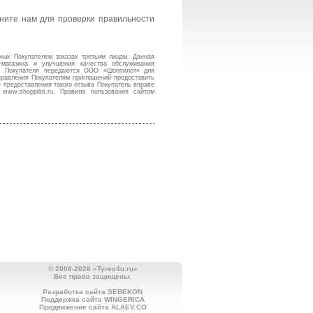
ните нам для проверки правильности
ных Покупателем заказах третьим лицам. Данная
-магазина и улучшения качества обслуживания
ес Покупателя передаются ООО «Шоппилот» для
аправления Покупателям приглашений предоставить
е предоставления такого отзыва Покупатель вправе
ww.shoppilot.ru. Правила пользования сайтом
© 2006-2026 «Tyres4u.ru»
Все права защищены.
Разработка сайта SEBEKON
Поддержка сайта WINGERICA
Продвижение сайта ALAEV.CO