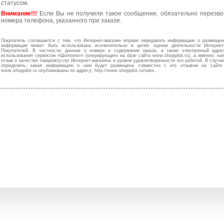
статусом.
Внимание!!!
Если Вы не получили такое сообщение, обязательно перезво
номера телефона, указанного при заказе.
Покупатель соглашается с тем, что Интернет-магазин вправе передавать информацию о размещен
информация может быть использована исключительно в целях оценки деятельности Интернет
Покупателей. В частности, данные о номере и содержании заказа, а также электронный адр
использования сервисом «Шоппилот» (оперирующего на базе сайта www.shoppilot.ru), а именно: н
отзыв о качестве товаров/услуг Интернет-магазина и уровне удовлетворенности его работой. В случа
определить, какая информацию о нем будет размещена совместно с его отзывом на сайте w
www.shoppilot.ru опубликованы по адресу: http://www.shoppilot.ru/rules.