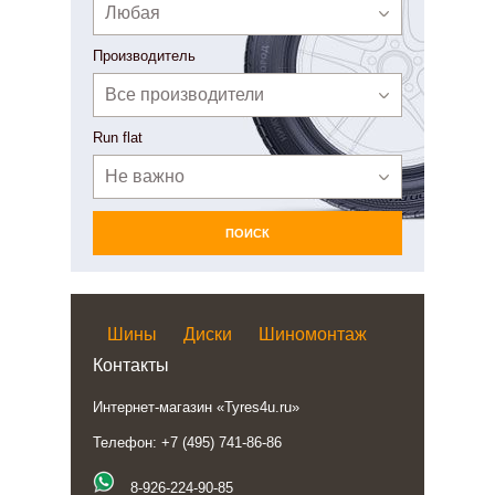
Любая
Производитель
Все производители
Run flat
Не важно
ПОИСК
Шины
Диски
Шиномонтаж
Контакты
Интернет-магазин «Tyres4u.ru»
Телефон: +7 (495) 741-86-86
8-926-224-90-85