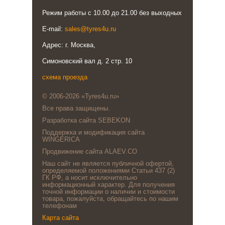
Режим работы с 10.00 до 21.00 без выходных
E-mail:
sales@tyres4u.ru
Адрес: г. Москва,
Симоновский вал д. 2 стр. 10
схема проезда
© 2006-2026 «Tyres4u.ru»
Все права защищены.
Разработка сайта SEBEKON
Поддержка и модификация сайта
WINGERICA
Продвижение сайта ALAEV.CO
Наш сайт не является публичной офертой,
определяемой положениями Статьи 437 (2)
ГК РФ, а носит исключительно
информационный характер. Для получения
точной информации о наличии и стоимости
товара, пожалуйста, обращайтесь по нашим
телефонам
Карта сайта