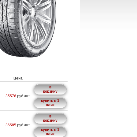
Цена
в
корзину
35576
руб./шт.
купить в 1
клик
в
корзину
36585
руб./шт.
купить в 1
клик