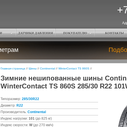
+7
Ад
И
ДАТЧИКИ ДАВЛЕНИЯ
ПОКУПАТЕЛЮ
КОНТАКТЫ
метрам
Подбо
Главная страница
//
Шины
//
Continental
//
WinterContact TS 860S
//
Зимние нешипованные шины Contine
WinterContact TS 860S 285/30 R22 10
Типоразмер:
285/30R22
Диаметр:
R22
Производитель:
Continental
Индекс нагрузки:
101
(до 825 кг)
Индекс скорости:
W
(до 270 км/ч)