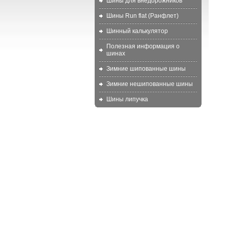
Шины для внедорожников
Шины Run flat (Ранфлет)
Шинный калькулятор
Полезная информация о
шинах
Зимние шипованные шины
Зимние нешипованные шины
Шины липучка