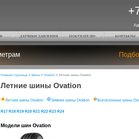
+7
Ад
И
ДАТЧИКИ ДАВЛЕНИЯ
ПОКУПАТЕЛЮ
КОНТАКТЫ
метрам
Подбо
Главная страница
//
Шины
//
Ovation
//
Летние шины Ovation
Летние шины Ovation
Летние шины Ovation
Зимние шины Ovation
Всесезонные шины Ova
R17
R18
R19
R20
R21
R22
R23
R24
Модели шин Ovation