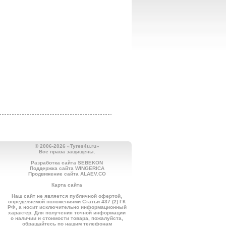
© 2006-2026 «Tyres4u.ru»
Все права защищены.
Разработка сайта SEBEKON
Поддержка сайта WINGERICA
Продвижение сайта ALAEV.CO
Карта сайта
Наш сайт не является публичной офертой,
определяемой положениями Статьи 437 (2) ГК
РФ, а носит исключительно информационный
характер. Для получения точной информации
о наличии и стоимости товара, пожалуйста,
обращайтесь по нашим телефонам