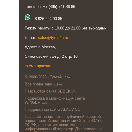
Телефон: +7 (495) 741-86-86
8-926-224-90-85
Режим работы с 10.00 до 21.00 без выходных
E-mail:
sales@tyres4u.ru
Адрес: г. Москва,
Симоновский вал д. 2 стр. 10
схема проезда
© 2006-2026 «Tyres4u.ru»
Все права защищены.
Разработка сайта SEBEKON
Поддержка и модификация сайта
WINGERICA
Продвижение сайта ALAEV.CO
Наш сайт не является публичной офертой,
определяемой положениями Статьи 437 (2)
ГК РФ, а носит исключительно
информационный характер. Для получения