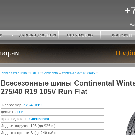
+7
Ад
И
ДАТЧИКИ ДАВЛЕНИЯ
ПОКУПАТЕЛЮ
КОНТАКТЫ
метрам
Подбо
Главная страница
//
Шины
//
Continental
//
WinterContact TS 860S
//
Всесезонные шины Continental Winte
275/40 R19 105V Run Flat
Типоразмер:
275/40R19
Диаметр:
R19
Производитель:
Continental
Индекс нагрузки:
105
(до 925 кг)
Индекс скорости:
V
(до 240 км/ч)