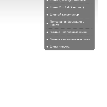
Шины для внедорожников
Шины Run flat (Ранфлет)
Шинный калькулятор
Полезная информация о
шинах
Зимние шипованные шины
Зимние нешипованные шины
Шины липучка