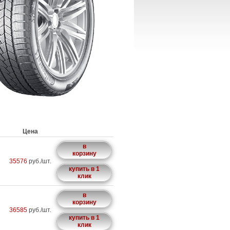
Цена
в
корзину
35576
руб./шт.
купить в 1
клик
в
корзину
36585
руб./шт.
купить в 1
клик