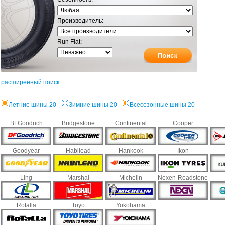
Производитель:
Run Flat:
расширенный поиск
Летние шины 20
Зимние шины 20
Всесезонные шины 20
BFGoodrich
Bridgestone
Continental
Cooper
Goodyear
Habilead
Hankook
Ikon
Ling
Marshal
Michelin
Nexen-Roadstone
Rotalla
Toyo
Yokohama