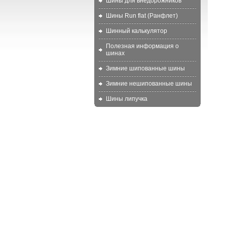
Шины для внедорожников
Шины Run flat (Ранфлет)
Шинный калькулятор
Полезная информация о
шинах
Зимние шипованные шины
Зимние нешипованные шины
Шины липучка