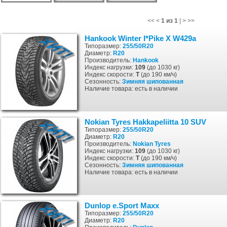
<<
<
1 из 1
|
>
>>
Hankook Winter I*Pike X W429a
Типоразмер:
255/50R20
Диаметр:
R20
Производитель:
Hankook
Индекс нагрузки:
109
(до 1030 кг)
Индекс скорости:
T
(до 190 км/ч)
Сезонность:
Зимняя
шипованная
Наличие товара: есть в наличии
Nokian Tyres Hakkapeliitta 10 SUV
Типоразмер:
255/50R20
Диаметр:
R20
Производитель:
Nokian Tyres
Индекс нагрузки:
109
(до 1030 кг)
Индекс скорости:
T
(до 190 км/ч)
Сезонность:
Зимняя
шипованная
Наличие товара: есть в наличии
Dunlop e.Sport Maxx
Типоразмер:
255/50R20
Диаметр:
R20