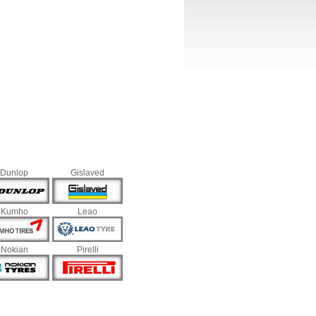
Dunlop
Gislaved
Kumho
Leao
Nokian
Pirelli