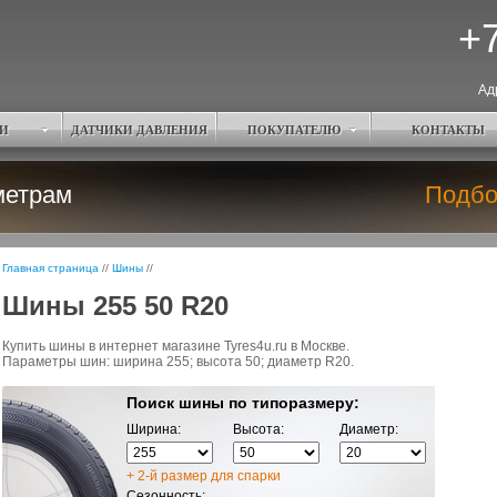
+7
Ад
И
ДАТЧИКИ ДАВЛЕНИЯ
ПОКУПАТЕЛЮ
КОНТАКТЫ
метрам
Подбо
Главная страница
//
Шины
//
Шины 255 50 R20
Купить шины в интернет магазине Tyres4u.ru в Москве.
Параметры шин: ширина 255; высота 50; диаметр R20.
Поиск шины по типоразмеру:
Ширина:
Высота:
Диаметр:
+ 2-й размер для спарки
Сезонность: