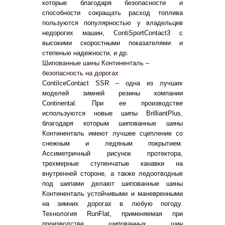
которые благодаря безопасности и
способности сокращать расход топлива
пользуются популярностью у владельцев
недорогих машин, ContiSportContact3 с
высокими скоростными показателями и
степенью надежности, и др.
Шипованные шины Континенталь –
безопасность на дорогах
ContiIceContact SSR – одна из лучших
моделей зимней резины компании
Continental. При ее производстве
используются новые шипы BrilliantPlus,
благодаря которым шипованные шины
Континенталь имеют лучшее сцепление со
снежным и ледяным покрытием.
Ассиметричный рисунок протектора,
трехмерные ступенчатые канавки на
внутренней стороне, а также ледоотводные
под шипами делают шипованные шины
Континенталь устойчивыми и маневренными
на зимних дорогах в любую погоду.
Технология RunFlat, применяемая при
производстве шипованных шин