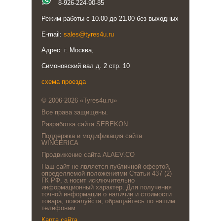
8-926-224-90-85
Режим работы с 10.00 до 21.00 без выходных
E-mail:
sales@tyres4u.ru
Адрес: г. Москва,
Симоновский вал д. 2 стр. 10
схема проезда
© 2006-2026 «Tyres4u.ru»
Все права защищены.
Разработка сайта SEBEKON
Поддержка и модификация сайта
WINGERICA
Продвижение сайта ALAEV.CO
Наш сайт не является публичной офертой,
определяемой положениями Статьи 437 (2)
ГК РФ, а носит исключительно
информационный характер. Для получения
точной информации о наличии и стоимости
товара, пожалуйста, обращайтесь по нашим
телефонам
Карта сайта