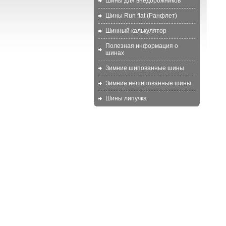
Шины для внедорожников
Шины Run flat (Ранфлет)
Шинный калькулятор
Полезная информация о
шинах
Зимние шипованные шины
Зимние нешипованные шины
Шины липучка