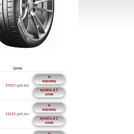
Цена
в
корзину
37037
руб./шт.
купить в 1
клик
в
корзину
19162
руб./шт.
купить в 1
клик
в