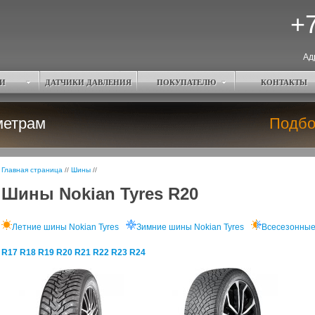
+7
Ад
И
ДАТЧИКИ ДАВЛЕНИЯ
ПОКУПАТЕЛЮ
КОНТАКТЫ
метрам
Подбо
Главная страница
//
Шины
//
Шины Nokian Tyres R20
Летние шины Nokian Tyres
Зимние шины Nokian Tyres
Всесезонные
R17
R18
R19
R20
R21
R22
R23
R24