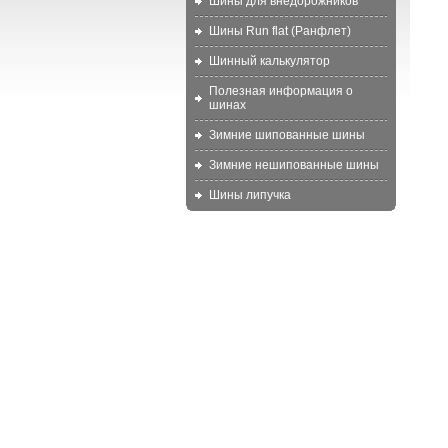
Шины для внедорожников
Шины Run flat (Ранфлет)
Шинный калькулятор
Полезная информация о
шинах
Зимние шипованные шины
Зимние нешипованные шины
Шины липучка