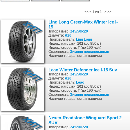
<<
<
1 из 1
|
>
>>
Ling Long Green-Max Winter Ice I-
15
Типоразмер:
245/50R20
Диаметр:
R20
Производитель:
Ling Long
Индекс нагрузки:
102
(до 850 кг)
Индекс скорости:
T
(до 190 км/ч)
Сезонность:
Зимняя
нешипованная
Наличие товара: есть в наличии
Leao Winter Defender Ice I-15 Suv
Типоразмер:
245/50R20
Диаметр:
R20
Производитель:
Leao
Индекс нагрузки:
102
(до 850 кг)
Индекс скорости:
T
(до 190 км/ч)
Сезонность:
Зимняя
нешипованная
Наличие товара: есть в наличии
Nexen-Roadstone Winguard Sport 2
SUV
Типоразмер:
245/50R20