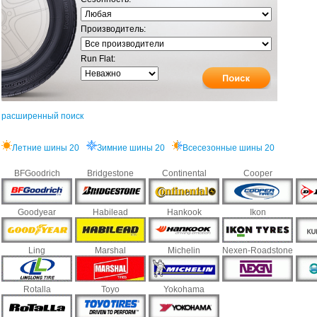
Производитель:
Run Flat:
расширенный поиск
Летние шины 20
Зимние шины 20
Всесезонные шины 20
BFGoodrich
Bridgestone
Continental
Cooper
Goodyear
Habilead
Hankook
Ikon
Ling
Marshal
Michelin
Nexen-Roadstone
Rotalla
Toyo
Yokohama