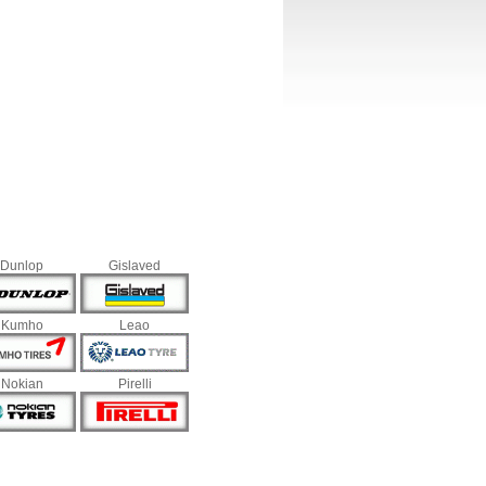
Dunlop
Gislaved
Kumho
Leao
Nokian
Pirelli