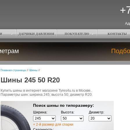
+7
Ад
И
ДАТЧИКИ ДАВЛЕНИЯ
ПОКУПАТЕЛЮ
КОНТАКТЫ
метрам
Подбо
Главная страница
//
Шины
//
Шины 245 50 R20
Купить шины в интернет магазине Tyres4u.ru в Москве.
Параметры шин: ширина 245; высота 50; диаметр R20.
Поиск шины по типоразмеру:
Ширина:
Высота:
Диаметр:
+ 2-й размер для спарки
Сезонность: