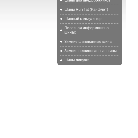
Шины для внедорожников
Шины Run flat (Ранфлет)
Шинный калькулятор
Полезная информация о
шинах
Зимние шипованные шины
Зимние нешипованные шины
Шины липучка