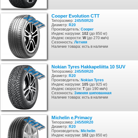
Cooper Evolution CTT
Типоразмер:
245/50R20
Диаметр:
R20
Производитель:
Cooper
Индекс нагрузки:
102
(до 850 кг)
Индекс скорости:
W
(до 270 км/ч)
Сезонность:
Летняя
Наличие товара: есть в наличии
Nokian Tyres Hakkapeliitta 10 SUV
Типоразмер:
245/50R20
Диаметр:
R20
Производитель:
Nokian Tyres
Индекс нагрузки:
105
(до 925 кг)
Индекс скорости:
T
(до 190 км/ч)
Сезонность:
Зимняя
шипованная
Наличие товара: есть в наличии
Michelin e.Primacy
Типоразмер:
245/50R20
Диаметр:
R20
Производитель:
Michelin
Индекс нагрузки:
102
(до 850 кг)