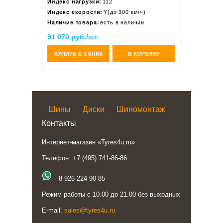
Индекс нагрузки:
112
Индекс скорости:
Y(до 300 км/ч)
Наличие товара:
есть в наличии
91 070 руб./шт.
КУПИТЬ В 1 КЛИК
В КОРЗИНУ
Шины
Диски
Шиномонтаж
Контакты
Интернет-магазин «Tyres4u.ru»
Телефон: +7 (495) 741-86-86
8-926-224-90-85
Режим работы с 10.00 до 21.00 без выходных
E-mail:
sales@tyres4u.ru