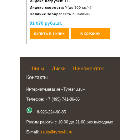
Индекс нагрузки:
112
Индекс скорости:
Y(до 300 км/ч)
Наличие товара:
есть в наличии
91 070 руб./шт.
КУПИТЬ В 1 КЛИК
В КОРЗИНУ
Шины
Диски
Шиномонтаж
Контакты
Интернет-магазин «Tyres4u.ru»
Телефон: +7 (495) 741-86-86
8-926-224-90-85
Режим работы с 10.00 до 21.00 без выходных
E-mail:
sales@tyres4u.ru