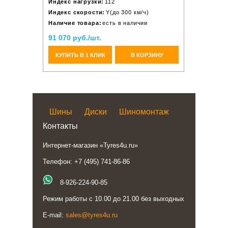
Индекс нагрузки:
112
Индекс скорости:
Y(до 300 км/ч)
Наличие товара:
есть в наличии
91 070 руб./шт.
КУПИТЬ В 1 КЛИК
В КОРЗИНУ
Шины
Диски
Шиномонтаж
Контакты
Интернет-магазин «Tyres4u.ru»
Телефон: +7 (495) 741-86-86
8-926-224-90-85
Режим работы с 10.00 до 21.00 без выходных
E-mail:
sales@tyres4u.ru