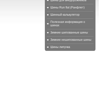
Шины для внедорожников
Шины Run flat (Ранфлет)
Шинный калькулятор
Полезная информация о
шинах
Зимние шипованные шины
Зимние нешипованные шины
Шины липучка