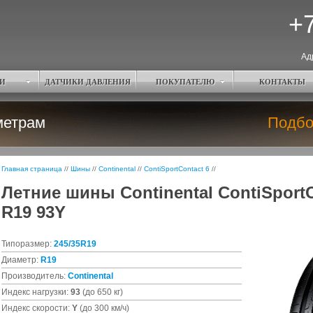
+7
Ад
И
ДАТЧИКИ ДАВЛЕНИЯ
ПОКУПАТЕЛЮ
КОНТАКТЫ
метрам
Подбо
Главная страница
//
Шины
//
Continental
//
ContiSportContact 6
//
Летние шины Continental ContiSportC
R19 93Y
Типоразмер:
245/35R19
Диаметр:
R19
Производитель:
Continental
Индекс нагрузки:
93
(до 650 кг)
Индекс скорости:
Y
(до 300 км/ч)