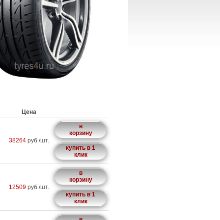
Цена
в
корзину
38264
руб./шт.
купить в 1
клик
в
корзину
12509
руб./шт.
купить в 1
клик
в