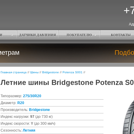
+7
Ад
И
ДАТЧИКИ ДАВЛЕНИЯ
ПОКУПАТЕЛЮ
КОНТАКТЫ
метрам
Подбо
Главная страница
//
Шины
//
Bridgestone
//
Potenza S001
//
Летние шины Bridgestone Potenza S00
Типоразмер:
275/30R20
Диаметр:
R20
Производитель:
Bridgestone
Индекс нагрузки:
97
(до 730 кг)
Индекс скорости:
Y
(до 300 км/ч)
Сезонность:
Летняя