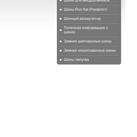
Шины для внедорожников
Шины Run flat (Ранфлет)
Шинный калькулятор
Полезная информация о
шинах
Зимние шипованные шины
Зимние нешипованные шины
Шины липучка