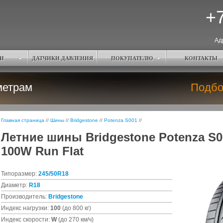
+7
Ад
И
ДАТЧИКИ ДАВЛЕНИЯ
ПОКУПАТЕЛЮ
КОНТАКТЫ
метрам
Подбо
Главная страница
//
Шины
//
Bridgestone
//
Potenza S001
//
Летние шины Bridgestone Potenza S0
100W Run Flat
Типоразмер:
245/50R18
Диаметр:
R18
Производитель:
Bridgestone
Индекс нагрузки:
100
(до 800 кг)
Индекс скорости:
W
(до 270 км/ч)