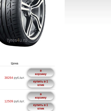
Цена
в
корзину
38264
руб./шт.
купить в 1
клик
в
корзину
12509
руб./шт.
купить в 1
клик