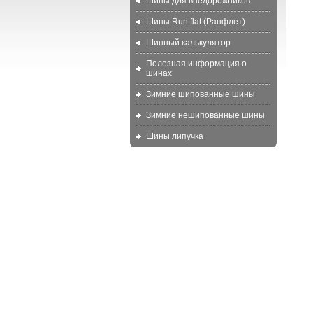
Шины для внедорожников
Шины Run flat (Ранфлет)
Шинный калькулятор
Полезная информация о
шинах
Зимние шипованные шины
Зимние нешипованные шины
Шины липучка