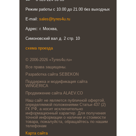
Режим работы с 10.00 до 21.00 без выходных
E-mail:
sales@tyres4u.ru
Адрес: г. Москва,
Симоновский вал д. 2 стр. 10
схема проезда
© 2006-2026 «Tyres4u.ru»
Все права защищены.
Разработка сайта SEBEKON
Поддержка и модификация сайта
WINGERICA
Продвижение сайта ALAEV.CO
Наш сайт не является публичной офертой,
определяемой положениями Статьи 437 (2)
ГК РФ, а носит исключительно
информационный характер. Для получения
точной информации о наличии и стоимости
товара, пожалуйста, обращайтесь по нашим
телефонам
Карта сайта