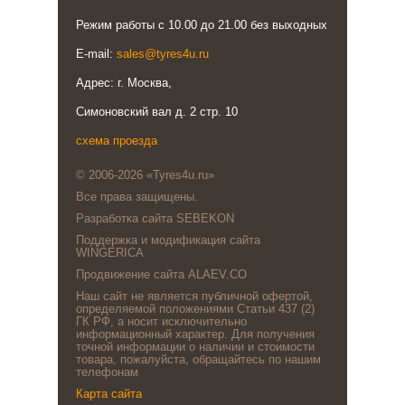
Режим работы с 10.00 до 21.00 без выходных
E-mail:
sales@tyres4u.ru
Адрес: г. Москва,
Симоновский вал д. 2 стр. 10
схема проезда
© 2006-2026 «Tyres4u.ru»
Все права защищены.
Разработка сайта SEBEKON
Поддержка и модификация сайта
WINGERICA
Продвижение сайта ALAEV.CO
Наш сайт не является публичной офертой,
определяемой положениями Статьи 437 (2)
ГК РФ, а носит исключительно
информационный характер. Для получения
точной информации о наличии и стоимости
товара, пожалуйста, обращайтесь по нашим
телефонам
Карта сайта