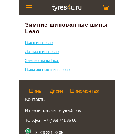
Зимние шипованные шины
Leao
Все шины Leao
Летние шины Leao
Зимние шины Leao
Всесезонные шины Leao
Шины
Диски
Шиномонтаж
Контакты
Интернет-магазин «Tyres4u.ru»
Телефон: +7 (495) 741-86-86
8-926-224-90-85