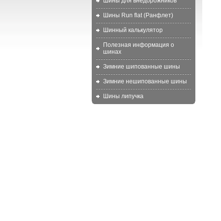
Шины для внедорожников
Шины Run flat (Ранфлет)
Шинный калькулятор
Полезная информация о
шинах
Зимние шипованные шины
Зимние нешипованные шины
Шины липучка