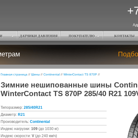
+7
Ад
И
ДАТЧИКИ ДАВЛЕНИЯ
ПОКУПАТЕЛЮ
КОНТАКТЫ
метрам
Подбо
Главная страница
//
Шины
//
Continental
//
WinterContact TS 870P
//
Зимние нешипованные шины Contine
WinterContact TS 870P 285/40 R21 109
Типоразмер:
285/40R21
Диаметр:
R21
Производитель:
Continental
Индекс нагрузки:
109
(до 1030 кг)
Индекс скорости:
V
(до 240 км/ч)