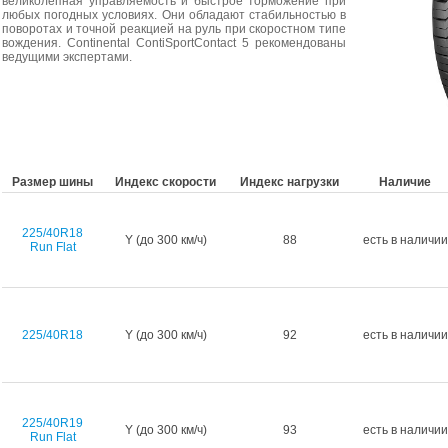
великолепная управляемость и быстрое торможение при
любых погодных условиях. Они обладают стабильностью в
поворотах и точной реакцией на руль при скоростном типе
вождения. Continental ContiSportContact 5 рекомендованы
ведущими экспертами.
Размер шины
Индекс скорости
Индекс нагрузки
Наличие
225/40R18
Y (до 300 км/ч)
88
есть в наличии
Run Flat
225/40R18
Y (до 300 км/ч)
92
есть в наличии
225/40R19
Y (до 300 км/ч)
93
есть в наличии
Run Flat