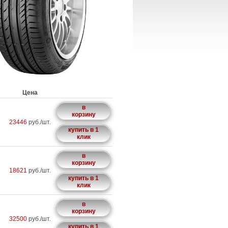
Цена
в
корзину
23446
руб./шт.
купить в 1
клик
в
корзину
18621
руб./шт.
купить в 1
клик
в
корзину
32500
руб./шт.
купить в 1