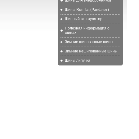
Шины для внедорожников
Шины Run flat (Ранфлет)
Шинный калькулятор
Полезная информация о
шинах
Зимние шипованные шины
Зимние нешипованные шины
Шины липучка