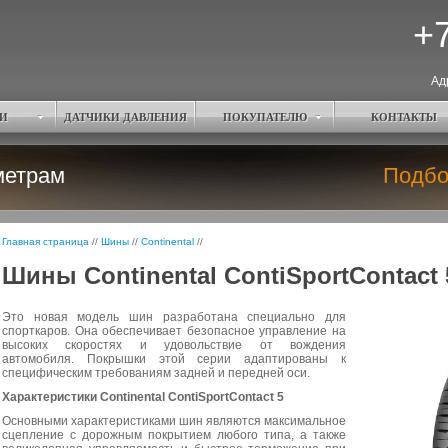
+7
Ад
И
ДАТЧИКИ ДАВЛЕНИЯ
ПОКУПАТЕЛЮ
КОНТАКТЫ
метрам
Подбо
Главная страница
//
Шины
//
Continental
//
Шины Continental ContiSportContact 
Это новая модель шин разработана специально для
спорткаров. Она обеспечивает безопасное управление на
высоких скоростях и удовольствие от вождения
автомобиля. Покрышки этой серии адаптированы к
специфическим требованиям задней и передней оси.
Характеристики Continental ContiSportContact 5
Основными характеристиками шин являются максимальное
сцепление с дорожным покрытием любого типа, а также