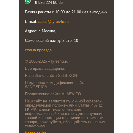
8-926-224-90-85
Режим работы с 10.00 до 21.00 без выходных
E-mail:
sales@tyres4u.ru
Адрес: г. Москва,
Симоновский вал д. 2 стр. 10
схема проезда
© 2006-2026 «Tyres4u.ru»
Все права защищены.
Разработка сайта SEBEKON
Поддержка и модификация сайта
WINGERICA
Продвижение сайта ALAEV.CO
Наш сайт не является публичной офертой,
определяемой положениями Статьи 437 (2)
ГК РФ, а носит исключительно
информационный характер. Для получения
точной информации о наличии и стоимости
товара, пожалуйста, обращайтесь по нашим
телефонам