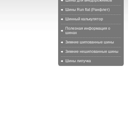
Шины для внедорожников
Шины Run flat (Ранфлет)
Шинный калькулятор
Полезная информация о
шинах
Зимние шипованные шины
Зимние нешипованные шины
Шины липучка