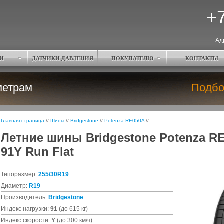
+7
Ад
И
ДАТЧИКИ ДАВЛЕНИЯ
ПОКУПАТЕЛЮ
КОНТАКТЫ
метрам
Подбо
Главная страница
//
Шины
//
Bridgestone
//
Potenza RE050A
//
Летние шины Bridgestone Potenza RE
91Y Run Flat
Типоразмер:
255/30R19
Диаметр:
R19
Производитель:
Bridgestone
Индекс нагрузки:
91
(до 615 кг)
Индекс скорости:
Y
(до 300 км/ч)