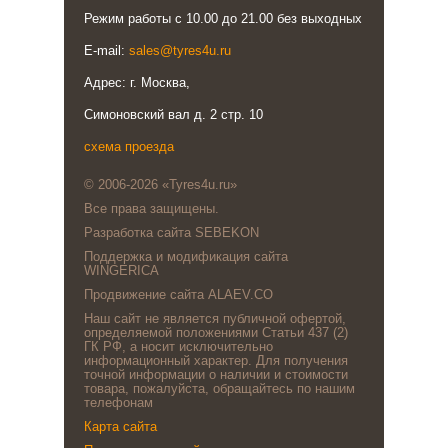
Режим работы с 10.00 до 21.00 без выходных
E-mail:
sales@tyres4u.ru
Адрес: г. Москва,
Симоновский вал д. 2 стр. 10
схема проезда
© 2006-2026 «Tyres4u.ru»
Все права защищены.
Разработка сайта SEBEKON
Поддержка и модификация сайта
WINGERICA
Продвижение сайта ALAEV.CO
Наш сайт не является публичной офертой,
определяемой положениями Статьи 437 (2)
ГК РФ, а носит исключительно
информационный характер. Для получения
точной информации о наличии и стоимости
товара, пожалуйста, обращайтесь по нашим
телефонам
Карта сайта