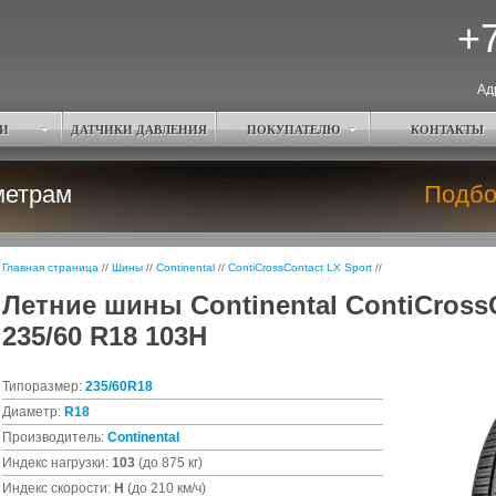
+7
Ад
И
ДАТЧИКИ ДАВЛЕНИЯ
ПОКУПАТЕЛЮ
КОНТАКТЫ
метрам
Подбо
Главная страница
//
Шины
//
Continental
//
ContiCrossContact LX Sport
//
Летние шины Continental ContiCrossC
235/60 R18 103H
Типоразмер:
235/60R18
Диаметр:
R18
Производитель:
Continental
Индекс нагрузки:
103
(до 875 кг)
Индекс скорости:
H
(до 210 км/ч)