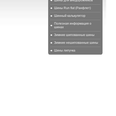
Шины для внедорожников
Шины Run flat (Ранфлет)
Шинный калькулятор
Полезная информация о
шинах
Зимние шипованные шины
Зимние нешипованные шины
Шины липучка