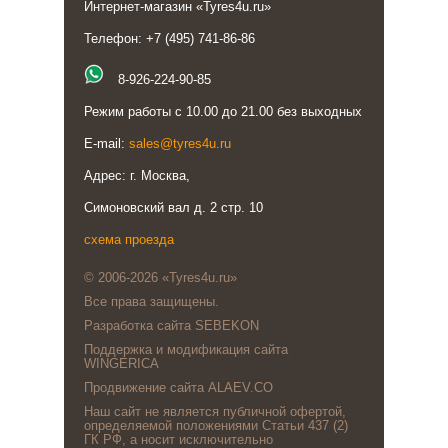
Интернет-магазин «Tyres4u.ru»
Телефон: +7 (495) 741-86-86
8-926-224-90-85
Режим работы с 10.00 до 21.00 без выходных
E-mail:
sales@tyres4u.ru
Адрес: г. Москва,
Симоновский вал д. 2 стр. 10
схема проезда
© 2006-2026 «Tyres4u.ru»
Все права защищены.
Разработка сайта SEBEKON
Поддержка и модификация сайта
WINGERICA
Продвижение сайта ALAEV.CO
Наш сайт не является публичной офертой,
определяемой положениями Статьи 437 (2)
ГК РФ, а носит исключительно