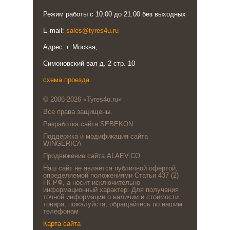
Режим работы с 10.00 до 21.00 без выходных
E-mail:
sales@tyres4u.ru
Адрес: г. Москва,
Симоновский вал д. 2 стр. 10
схема проезда
© 2006-2026 «Tyres4u.ru»
Все права защищены.
Разработка сайта SEBEKON
Поддержка и модификация сайта
WINGERICA
Продвижение сайта ALAEV.CO
Наш сайт не является публичной офертой,
определяемой положениями Статьи 437 (2)
ГК РФ, а носит исключительно
информационный характер. Для получения
точной информации о наличии и стоимости
товара, пожалуйста, обращайтесь по нашим
телефонам
Карта сайта