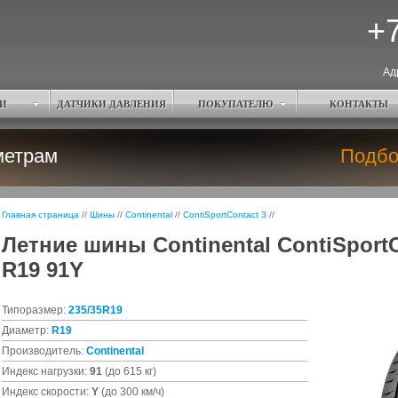
+7
Ад
И
ДАТЧИКИ ДАВЛЕНИЯ
ПОКУПАТЕЛЮ
КОНТАКТЫ
метрам
Подбо
Главная страница
//
Шины
//
Continental
//
ContiSportContact 3
//
Летние шины Continental ContiSportC
R19 91Y
Типоразмер:
235/35R19
Диаметр:
R19
Производитель:
Continental
Индекс нагрузки:
91
(до 615 кг)
Индекс скорости:
Y
(до 300 км/ч)