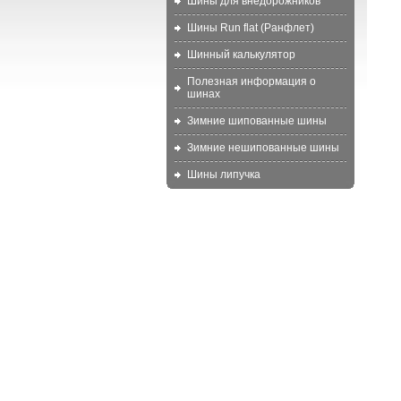
Шины для внедорожников
Шины Run flat (Ранфлет)
Шинный калькулятор
Полезная информация о
шинах
Зимние шипованные шины
Зимние нешипованные шины
Шины липучка