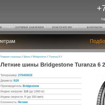
+7
Ад
И
ДАТЧИКИ ДАВЛЕНИЯ
ПОКУПАТЕЛЮ
КОНТАКТЫ
метрам
Подбо
Главная страница
//
Шины
//
Bridgestone
//
Turanza 6
//
Летние шины Bridgestone Turanza 6 2
Типоразмер:
275/45R20
Диаметр:
R20
Производитель:
Bridgestone
Индекс нагрузки:
110
(до 1060 кг)
Индекс скорости:
Y
(до 300 км/ч)
Сезонность:
Летняя