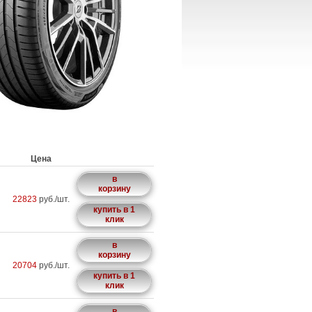
Цена
в
корзину
22823
руб./шт.
купить в 1
клик
в
корзину
20704
руб./шт.
купить в 1
клик
в