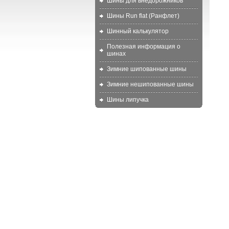
Шины для внедорожников
Шины Run flat (Ранфлет)
Шинный калькулятор
Полезная информация о
шинах
Зимние шипованные шины
Зимние нешипованные шины
Шины липучка