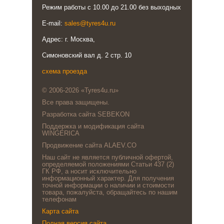
Режим работы с 10.00 до 21.00 без выходных
E-mail:
sales@tyres4u.ru
Адрес: г. Москва,
Симоновский вал д. 2 стр. 10
схема проезда
© 2006-2026 «Tyres4u.ru»
Все права защищены.
Разработка сайта SEBEKON
Поддержка и модификация сайта
WINGERICA
Продвижение сайта ALAEV.CO
Наш сайт не является публичной офертой,
определяемой положениями Статьи 437 (2)
ГК РФ, а носит исключительно
информационный характер. Для получения
точной информации о наличии и стоимости
товара, пожалуйста, обращайтесь по нашим
телефонам
Карта сайта
Полная версия сайта