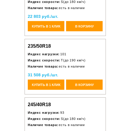
Индекс скорости:
S(до 180 км/ч)
Наличие товара:
есть в наличии
22 803 руб./шт.
КУПИТЬ В 1 КЛИК
В КОРЗИНУ
235/50R18
Индекс нагрузки:
101
Индекс скорости:
T(до 190 км/ч)
Наличие товара:
есть в наличии
31 508 руб./шт.
КУПИТЬ В 1 КЛИК
В КОРЗИНУ
245/40R18
Индекс нагрузки:
93
Индекс скорости:
S(до 180 км/ч)
Наличие товара:
есть в наличии