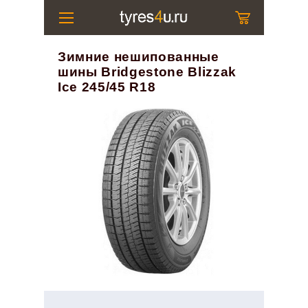
Зимние нешипованные
шины Bridgestone Blizzak
Ice 245/45 R18