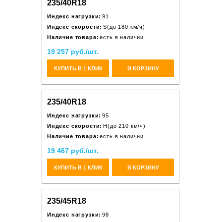
235/40R18
Индекс нагрузки:
91
Индекс скорости:
S(до 180 км/ч)
Наличие товара:
есть в наличии
19 257 руб./шт.
КУПИТЬ В 1 КЛИК
В КОРЗИНУ
235/40R18
Индекс нагрузки:
95
Индекс скорости:
H(до 210 км/ч)
Наличие товара:
есть в наличии
19 467 руб./шт.
КУПИТЬ В 1 КЛИК
В КОРЗИНУ
235/45R18
Индекс нагрузки:
98