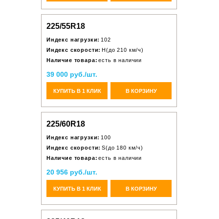
225/55R18
Индекс нагрузки:
102
Индекс скорости:
H(до 210 км/ч)
Наличие товара:
есть в наличии
39 000 руб./шт.
КУПИТЬ В 1 КЛИК
В КОРЗИНУ
225/60R18
Индекс нагрузки:
100
Индекс скорости:
S(до 180 км/ч)
Наличие товара:
есть в наличии
20 956 руб./шт.
КУПИТЬ В 1 КЛИК
В КОРЗИНУ