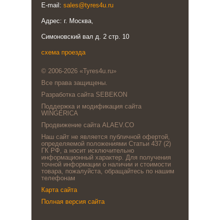
E-mail:
sales@tyres4u.ru
Адрес: г. Москва,
Симоновский вал д. 2 стр. 10
схема проезда
© 2006-2026 «Tyres4u.ru»
Все права защищены.
Разработка сайта SEBEKON
Поддержка и модификация сайта
WINGERICA
Продвижение сайта ALAEV.CO
Наш сайт не является публичной офертой,
определяемой положениями Статьи 437 (2)
ГК РФ, а носит исключительно
информационный характер. Для получения
точной информации о наличии и стоимости
товара, пожалуйста, обращайтесь по нашим
телефонам
Карта сайта
Полная версия сайта