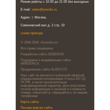
Режим работы с 10.00 до 21.00 без выходных
E-mail:
sales@tyres4u.ru
Адрес: г. Москва,
Симоновский вал д. 2 стр. 10
схема проезда
© 2006-2026 «Tyres4u.ru»
Все права защищены.
Разработка сайта SEBEKON
Поддержка и модификация сайта
WINGERICA
Продвижение сайта ALAEV.CO
Наш сайт не является публичной офертой,
определяемой положениями Статьи 437 (2)
ГК РФ, а носит исключительно
информационный характер. Для получения
точной информации о наличии и стоимости
товара, пожалуйста, обращайтесь по нашим
телефонам
Карта сайта
Полная версия сайта