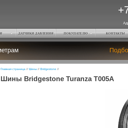
+7
Ад
И
ДАТЧИКИ ДАВЛЕНИЯ
ПОКУПАТЕЛЮ
КОНТАКТЫ
метрам
Подбо
Главная страница
//
Шины
//
Bridgestone
//
Шины Bridgestone Turanza T005A