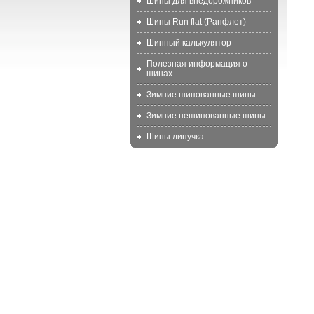
Шины для внедорожников
Шины Run flat (Ранфлет)
Шинный калькулятор
Полезная информация о
шинах
Зимние шипованные шины
Зимние нешипованные шины
Шины липучка