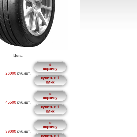
Цена
в
корзину
26000
руб./шт.
купить в 1
клик
в
корзину
45500
руб./шт.
купить в 1
клик
в
корзину
39000
руб./шт.
купить в 1