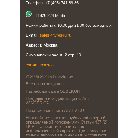
Телефон: +7 (495) 741-86-86
8-926-224-90-85
Режим работы с 10.00 до 21.00 без выходных
E-mail:
sales@tyres4u.ru
Адрес: г. Москва,
Симоновский вал д. 2 стр. 10
схема проезда
© 2006-2026 «Tyres4u.ru»
Все права защищены.
Разработка сайта SEBEKON
Поддержка и модификация сайта
WINGERICA
Продвижение сайта ALAEV.CO
Наш сайт не является публичной офертой,
определяемой положениями Статьи 437 (2)
ГК РФ, а носит исключительно
информационный характер. Для получения
точной информации о наличии и стоимости