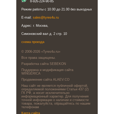
8-926-224-90-85
Режим работы с 10.00 до 21.00 без выходных
E-mail:
sales@tyres4u.ru
Адрес: г. Москва,
Симоновский вал д. 2 стр. 10
схема проезда
© 2006-2026 «Tyres4u.ru»
Все права защищены.
Разработка сайта SEBEKON
Поддержка и модификация сайта
WINGERICA
Продвижение сайта ALAEV.CO
Наш сайт не является публичной офертой,
определяемой положениями Статьи 437 (2)
ГК РФ, а носит исключительно
информационный характер. Для получения
точной информации о наличии и стоимости
товара, пожалуйста, обращайтесь по нашим
телефонам
Карта сайта