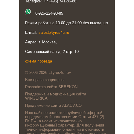
Телефон: +7 (495) 741-86-86
8-926-224-90-85
Режим работы с 10.00 до 21.00 без выходных
E-mail:
sales@tyres4u.ru
Адрес: г. Москва,
Симоновский вал д. 2 стр. 10
схема проезда
© 2006-2026 «Tyres4u.ru»
Все права защищены.
Разработка сайта SEBEKON
Поддержка и модификация сайта
WINGERICA
Продвижение сайта ALAEV.CO
Наш сайт не является публичной офертой,
определяемой положениями Статьи 437 (2)
ГК РФ, а носит исключительно
информационный характер. Для получения
точной информации о наличии и стоимости
товара, пожалуйста, обращайтесь по нашим