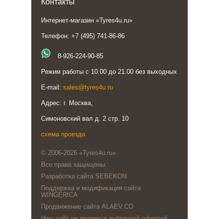
Контакты
Интернет-магазин «Tyres4u.ru»
Телефон: +7 (495) 741-86-86
8-926-224-90-85
Режим работы с 10.00 до 21.00 без выходных
E-mail:
sales@tyres4u.ru
Адрес: г. Москва,
Симоновский вал д. 2 стр. 10
схема проезда
© 2006-2026 «Tyres4u.ru»
Все права защищены.
Разработка сайта SEBEKON
Поддержка и модификация сайта
WINGERICA
Продвижение сайта ALAEV.CO
Наш сайт не является публичной офертой,